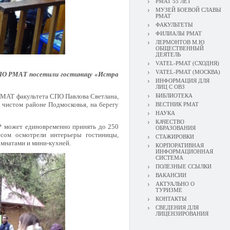
РМАТ 55 ЛЕТ
МУЗЕЙ БОЕВОЙ СЛАВЫ
РМАТ
ФАКУЛЬТЕТЫ
ФИЛИАЛЫ РМАТ
ЛЕРМОНТОВ М.Ю
ОБЩЕСТВЕННЫЙ
ДЕЯТЕЛЬ
VATEL-РМАТ (СХОДНЯ)
VATEL-РМАТ (МОСКВА)
СПО РМАТ посетили гостиницу «Истра
ИНФОРМАЦИЯ ДЛЯ
ЛИЦ С ОВЗ
РМАТ факультета СПО Павлова Светлана,
БИБЛИОТЕКА
и чистом районе Подмосковья, на берегу
ВЕСТНИК РМАТ
НАУКА
КАЧЕСТВО
4* может единовременно принять до 250
ОБРАЗОВАНИЯ
есом осмотрели интерьеры гостиницы,
СТАЖИРОВКИ
омнатами и мини-кухней.
КОРПОРАТИВНАЯ
ИНФОРМАЦИОННАЯ
СИСТЕМА
ПОЛЕЗНЫЕ ССЫЛКИ
ВАКАНСИИ
АКТУАЛЬНО О
ТУРИЗМЕ
КОНТАКТЫ
СВЕДЕНИЯ ДЛЯ
ЛИЦЕНЗИРОВАНИЯ