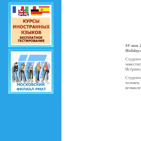
10 мая 
Holiday»
Студент
заместит
Истринс
Студент
человек
великоле