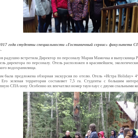
2017 года студенты специальности «Гостиничный сервис» факультета 
.
ов радушно встретила Директор по персоналу Мария Мамочка и выпускница 
ель директора по персоналу. Отель расположен в красивейшем, экологическ
кого водохранилища.
ам была предложена обзорная экскурсия по отелю. Отель «Истра Holiday» 
. Его зеленая территория составляет 7,5 га. Студенты с большим интер
пную СПА-зону. Особенно их впечатлил номер таун-хаус с двумя спальными к