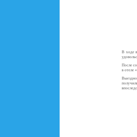
В ходе в
удовольс
После с
в отеле 
Выездно
получили
впоследс