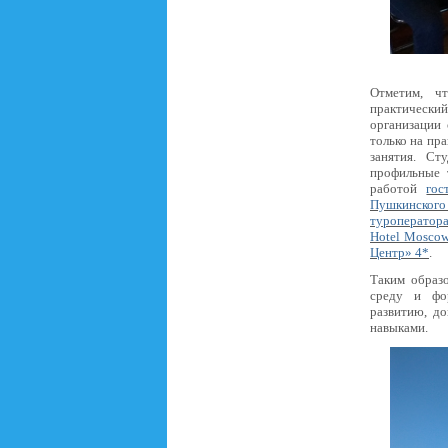
Отметим, ч
практический
организации
только на пр
занятия. С
профильные 
работой
гос
Пушкинског
туроператор
Hotel Mosco
Центр» 4*
.
Таким образ
среду и фо
развитию, д
навыками.