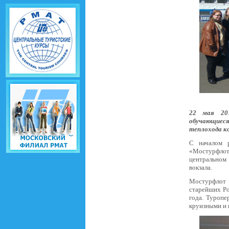
22 мая 201
обучающиеся
теплохода к
С началом р
«Мостурфлот»
центральном
вокзала.
Мостурфлот 
старейших Ро
года. Туропе
круизными и 