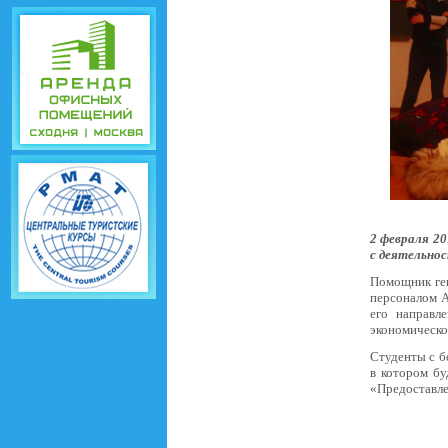
2 февраля 2
с деятельнос
Помощник ген
персоналом А
его направл
экономическо
Студенты с б
в котором б
«Предоставле