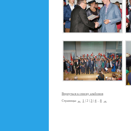
Вернуться к списку альбомов
Страницы:
←
1
| 2 |
3
|
4
..
8
→